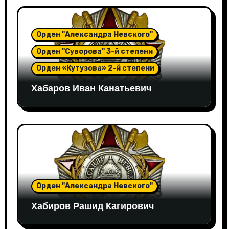
Орден "Александра Невского"
Орден "Суворова" 3-й степени
Орден «Кутузова» 2-й степени
Хабаров Иван Канатьевич
Орден "Александра Невского"
Хабиров Рашид Кагирович