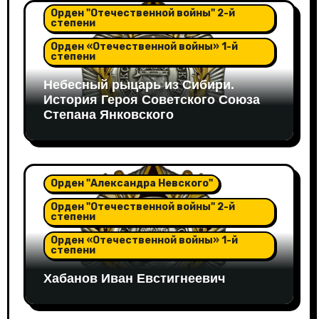
Орден "Отечественной войны" 2-й
степени
Орден «Отечественной войны» 1-й
степени
Небесный рыцарь из Сибири.
История Героя Советского Союза
Степана Янковского
Орден "Александра Невского"
Орден "Отечественной войны" 2-й
степени
Орден «Отечественной войны» 1-й
степени
Хабанов Иван Евстигнеевич