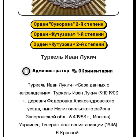
Орден "Суворова" 2-й степени
Орден «Кутузова» 1-й степени
Орден «Кутузова» 2-й степени
Туркель Иван Лукич
Администратор
0Комментарии
Туркель Иван Лукич- «База данных о
награждении» Туркель Иван Лукич (9.10.1903
г., деревня Федоровка Александровского
уезда, ныне Мелитопольского района
Запорожской обл.- 6.4.1983 г., Москва).
Украинец. Генерал-полковник авиации (1946).
В Красной…