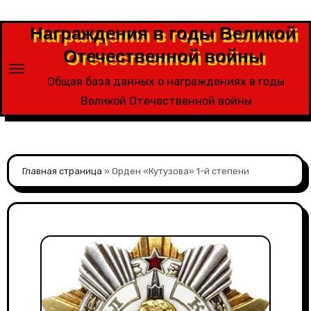
Перейти
к
Награждения в годы Великой
содержимому
Отечественной войны
Общая база данных о награждениях в годы
Великой Отечественной войны
Главная страница
»
Орден «Кутузова» 1-й степени