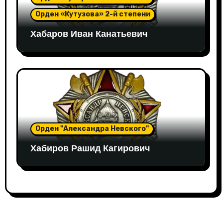
Орден «Кутузова» 2-й степени
Хабаров Иван Канатьевич
Орден "Александра Невского"
Хабиров Рашид Кагирович