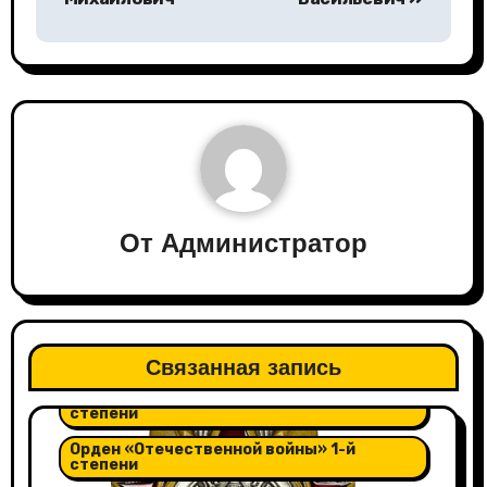
записям
От
Администратор
Орден "Александра Невского"
Связанная запись
Орден "Отечественной войны" 2-й
степени
Орден «Отечественной войны» 1-й
степени