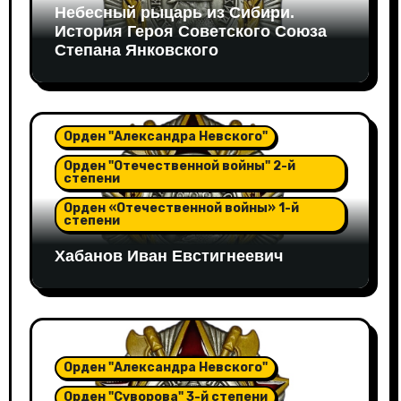
Небесный рыцарь из Сибири.
История Героя Советского Союза
Степана Янковского
Орден "Александра Невского"
Орден "Отечественной войны" 2-й
степени
Орден «Отечественной войны» 1-й
степени
Хабанов Иван Евстигнеевич
Орден "Александра Невского"
Орден "Суворова" 3-й степени