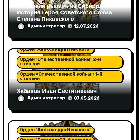
Небесный рыцарь из Сибири.
История Героя Советского Союза
Степана Янковского
Администратор
12.07.2026
Орден "Александра Невского"
Орден "Отечественной войны" 2-й
степени
Орден «Отечественной войны» 1-й
степени
Хабанов Иван Евстигнеевич
Администратор
07.05.2026
Орден "Александра Невского"