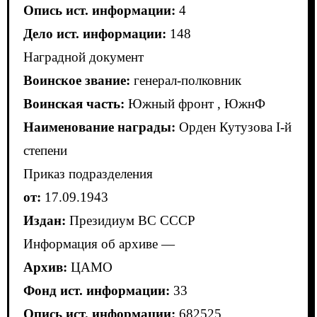
Опись ист. информации:
4
Дело ист. информации:
148
Наградной документ
Воинское звание:
генерал-полковник
Воинская часть:
Южный фронт , ЮжнФ
Наименование награды:
Орден Кутузова I-й
степени
Приказ подразделения
от:
17.09.1943
Издан:
Президиум ВС СССР
Информация об архиве —
Архив:
ЦАМО
Фонд ист. информации:
33
Опись ист. информации:
682525