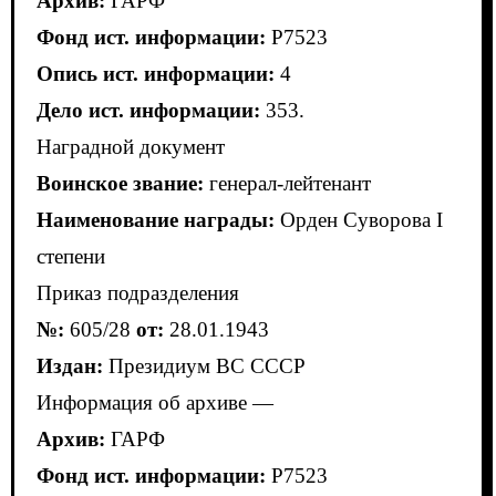
Архив:
ГАРФ
Фонд ист. информации:
Р7523
Опись ист. информации:
4
Дело ист. информации:
353.
Наградной документ
Воинское звание:
генерал-лейтенант
Наименование награды:
Орден Суворова I
степени
Приказ подразделения
№:
605/28
от:
28.01.1943
Издан:
Президиум ВС СССР
Информация об архиве —
Архив:
ГАРФ
Фонд ист. информации:
Р7523