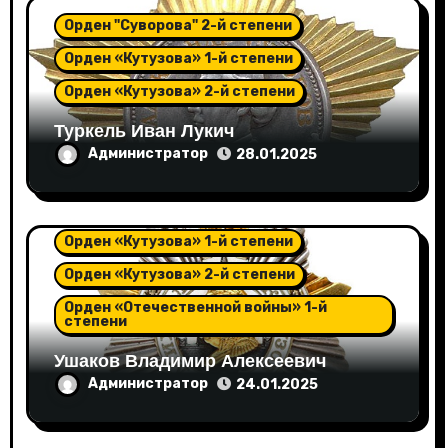
Орден "Суворова" 2-й степени
Орден «Кутузова» 1-й степени
Орден «Кутузова» 2-й степени
Туркель Иван Лукич
Администратор
28.01.2025
Орден "Суворова" 2-й степени
Орден «Кутузова» 1-й степени
Орден «Кутузова» 2-й степени
Орден «Отечественной войны» 1-й
степени
Ушаков Владимир Алексеевич
Администратор
24.01.2025