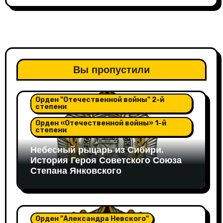
Вы пропустили
Орден "Александра Невского"
Орден "Отечественной войны" 2-й
степени
Орден «Отечественной войны» 1-й
степени
Небесный рыцарь из Сибири.
История Героя Советского Союза
Степана Янковского
Орден "Александра Невского"