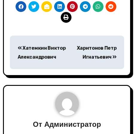
Навигация
Хатемкин Виктор
Харитонов Петр
по
Александрович
Игнатьевич
записям
От
Администратор