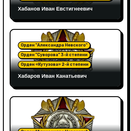
Хабанов Иван Евстигнеевич
Орден "Александра Невского"
Орден "Суворова" 3-й степени
Орден «Кутузова» 2-й степени
Хабаров Иван Канатьевич