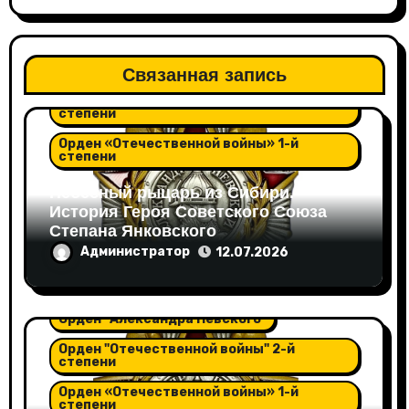
Орден "Александра Невского"
Связанная запись
Орден "Отечественной войны" 2-й
степени
Орден «Отечественной войны» 1-й
степени
Небесный рыцарь из Сибири.
История Героя Советского Союза
Степана Янковского
Администратор
12.07.2026
Орден "Александра Невского"
Орден "Отечественной войны" 2-й
степени
Орден «Отечественной войны» 1-й
степени