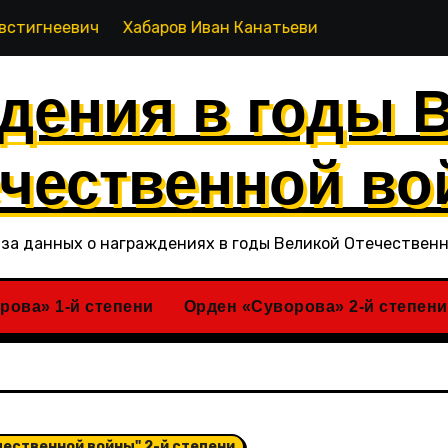
еевич
Хабаров Иван Канатьевич
Хабиров Рашид Каг
дения в годы 
чественной в
за данных о награждениях в годы Великой Отечествен
рова» 1-й степени
Орден «Суворова» 2-й степени
чественной войны" 2-й степени