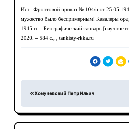
Ист.: Фронтовой приказ № 104/н от 25.05.1945
мужество было беспримерным! Кавалеры орде
1945 гг. : Биографический словарь [научное и
2020. – 584 c., ,
tankisty-rkka.ru
Навигация
Хомуневский Петр Ильич
по
записям