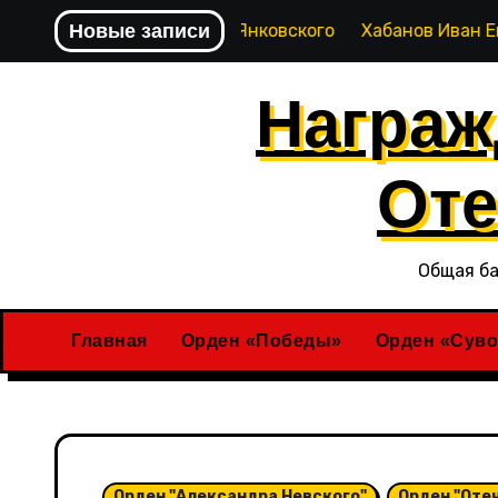
Перейти
ого Союза Степана Янковского
Новые записи
Хабанов Иван Евстигн
к
содержимому
Награж
Оте
Общая ба
Главная
Орден «Победы»
Орден «Суво
Орден "Александра Невского"
Орден "Оте