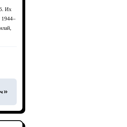
б. Их
, 1944–
нлай,
ич