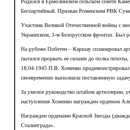
Родился в Ермолинском сельском совете Каме
Беспартийный. Призван Роменским РВК Сумс
Участник Великой Отечественной войны с ию
Украинском, 3-м Белорусском фронтах. Был р
На рубеже Побетен – Каршау спланировал ар
пытался прорвать ее силами до полка пехоты,
18.04.1945 П.В. Хоменко продемонстрировал 
своевременно выполнила поставленную задач
За умелое руководство штабом артиллерии, у
наступления Хоменко награжден орденом Але
Награжден орденами Красной Звезды (дважды)
Сталинграда».