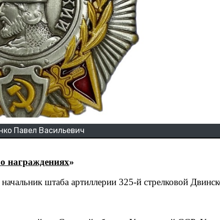
нко Павел Васильевич
 о награждениях
»