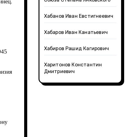
инец.
Хабанов Иван Евстигнеевич
Хабаров Иван Канатьевич
Хабиров Рашид Кагирович
945
Харитонов Константин
визия
Дмитриевич
ону