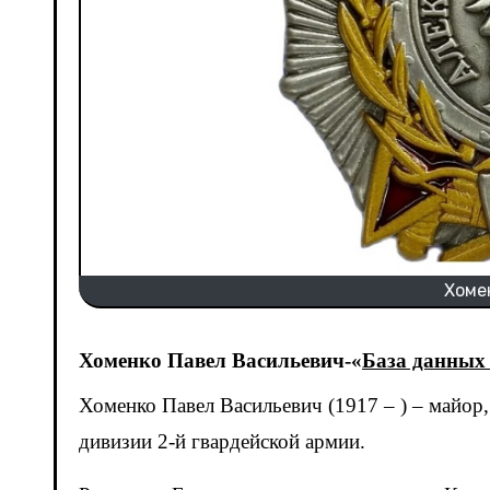
Хоме
Хоменко Павел Васильевич-«
База данных
Хоменко Павел Васильевич (1917 – ) – майор, начальник штаба артиллерии 325-й стрелковой Двинской
дивизии 2-й гвардейской армии.