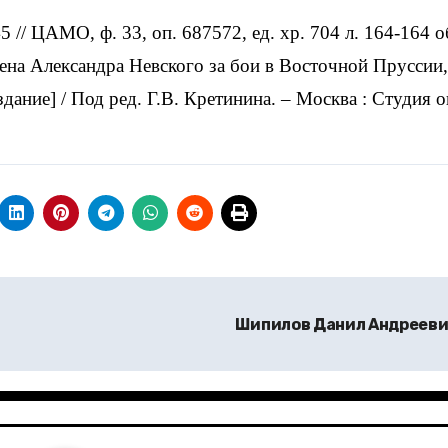
 // ЦАМО, ф. 33, оп. 687572, ед. хр. 704 л. 164-164 о
на Александра Невского за бои в Восточной Пруссии
здание] / Под ред. Г.В. Кретинина. – Москва : Студия о
Шипилов Данил Андреев