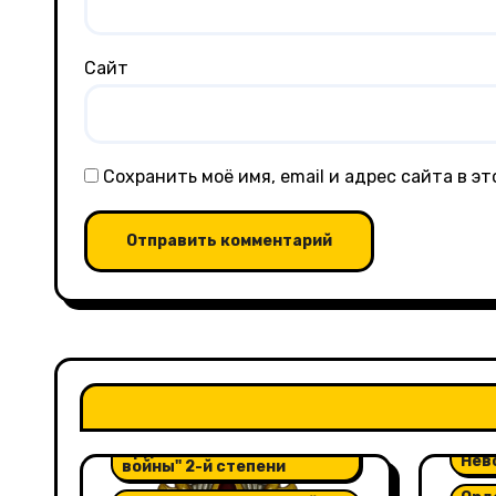
Сайт
Сохранить моё имя, email и адрес сайта в 
Орден "Александра
Невского"
Орд
Орден "Отечественной
Нев
войны" 2-й степени