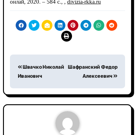
онлай, 2020. – 584 c., ,
divizia-rkka.ru
Навигация
Швачко Николай
Шафранский Федор
по
Иванович
Алексеевич
записям