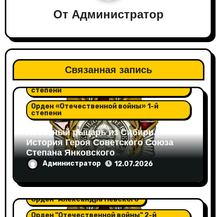
От
Администратор
Орден "Александра Невского"
Связанная запись
Орден "Отечественной войны" 2-й
степени
Орден «Отечественной войны» 1-й
степени
Небесный рыцарь из Сибири.
История Героя Советского Союза
Степана Янковского
Администратор
12.07.2026
Орден "Александра Невского"
Орден "Отечественной войны" 2-й