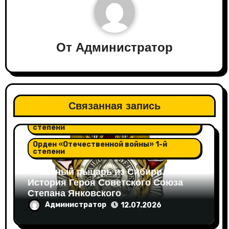
От
Администратор
Орден "Александра Невского"
Связанная запись
Орден "Отечественной войны" 2-й
степени
Орден «Отечественной войны» 1-й
степени
Небесный рыцарь из Сибири.
История Героя Советского Союза
Степана Янковского
Администратор
12.07.2026