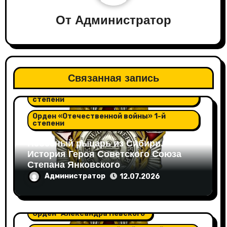
От
Администратор
Орден "Александра Невского"
Связанная запись
Орден "Отечественной войны" 2-й
степени
Орден «Отечественной войны» 1-й
степени
Небесный рыцарь из Сибири.
История Героя Советского Союза
Степана Янковского
Администратор
12.07.2026
Орден "Александра Невского"