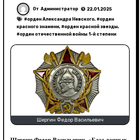
От
Администратор
22.01.2025
#
орден Александра Невского
, #
орден
красного знамени
, #
орден красной звезды
,
#
орден отечественной войны 1-й степени
Шергин Федор Васильевич
Шергин Федор Васильевич- «
База данных