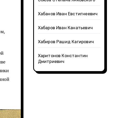
Хабанов Иван Евстигнеевич
Хабаров Иван Канатьевич
ом,
Хабиров Рашид Кагирович
ей
Харитонов Константин
ыве
Дмитриевич
ники
чной