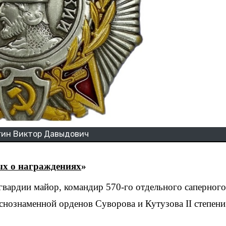
гин Виктор Давыдович
ых о награждениях
»
снознаменной орденов Суворова и Кутузова II степени