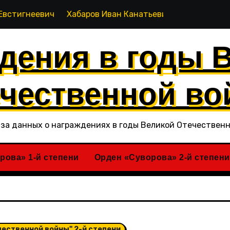
абаров Иван Канатьевич
Хабиров Рашид Кагирович
дения в годы 
чественной в
за данных о награждениях в годы Великой Отечествен
рова» 1-й степени
Орден «Суворова» 2-й степени
чественной войны" 2-й степени