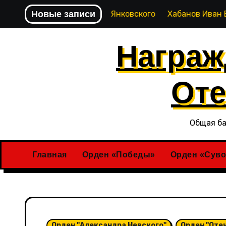
Перейти
 Степана Янковского
Новые записи
Хабанов Иван Евстигнеевич
Х
к
содержимому
Награж
Оте
Общая ба
Главная
Орден «Победы»
Орден «Суво
Орден "Александра Невского"
Орден "Оте