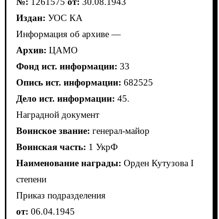
№:
1261575
от:
30.08.1943
Издан:
УОС КА
Информация об архиве —
Архив:
ЦАМО
Фонд ист. информации:
33
Опись ист. информации:
682525
Дело ист. информации:
45.
Наградной документ
Воинское звание:
генерал-майор
Воинская часть:
1 УкрФ
Наименование награды:
Орден Кутузова I
степени
Приказ подразделения
от:
06.04.1945