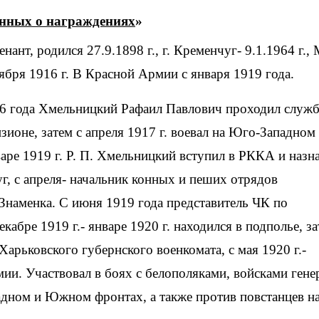
анных о награждениях
»
ября 1916 г. В Красной Армии с января 1919 года.
6 года Хмельницкий Рафаил Павлович проходил служ
ионе, затем с апреля 1917 г. воевал на Юго-Западном
варе 1919 г. Р. П. Хмельницкий вступил в РККА и назн
уг, с апреля- начальник конных и пеших отрядов
 Знаменка. С июня 1919 года представитель ЧК по
абре 1919 г.- январе 1920 г. находился в подполье, з
арьковского губернского военкомата, с мая 1920 г.-
мии. Участвовал в боях с белополяками, войсками гене
адном и Южном фронтах, а также против повстанцев н