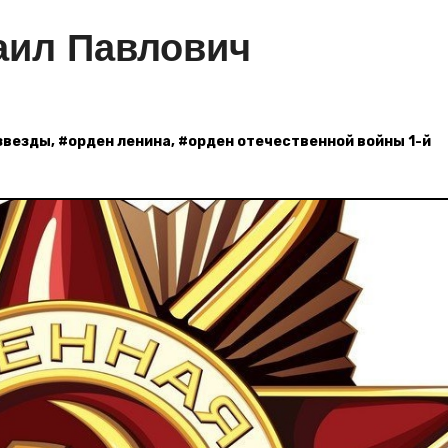
аил Павлович
звезды
, #
орден ленина
, #
орден отечественной войны 1-й