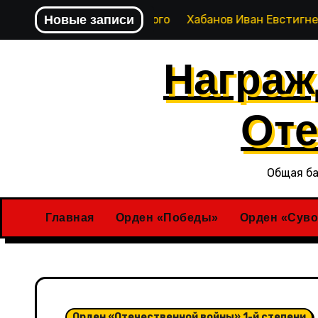
Перейти
юза Степана Янковского
Новые записи
Хабанов Иван Евстигнеевич
к
содержимому
Награж
Оте
Общая ба
Главная
Орден «Победы»
Орден «Суво
Орден «Отечественной войны» 1-й степени