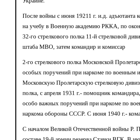
Украине.
После войны с июня 19211 г. и.д. адъютанта
на учебу в Военную академию РККА, по оконч
32-го стрелкового полка 11-й стрелковой див
штаба МВО, затем командир и комиссар
2-го стрелкового полка Московской Пролетарс
особых поручений при наркоме по военным и 
Московскую Пролетарскую стрелковую дивизи
полка, с апреля 1931 г.- помощник командира,
особо важных поручений при наркоме по воен
наркома обороны СССР. С июня 1940 г.- ком
С началом Великой Отечественной войны Р. 
составе 19-й армии резерва Ставки ВГК. В ию