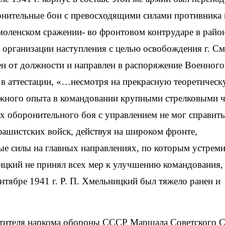
онительные бои с превосходящими силами противника 
моленском сражении- во фронтовом контрударе в район
о организации наступления с целью освобождения г. С
ен от должности и направлен в распоряжение Военного
 в аттестации, «…несмотря на прекрасную теоретичес
лжного опыта в командовании крупными стрелковыми 
х оборонительного боя с управлением не мог справить
фашистских войск, действуя на широком фронте,
ые силы на главных направлениях, по которым устрем
ницкий не принял всех мер к улучшению командования,
нтябре 1941 г. Р. П. Хмельницкий был тяжело ранен и
естителя наркома обороны СССР Маршала Советского 