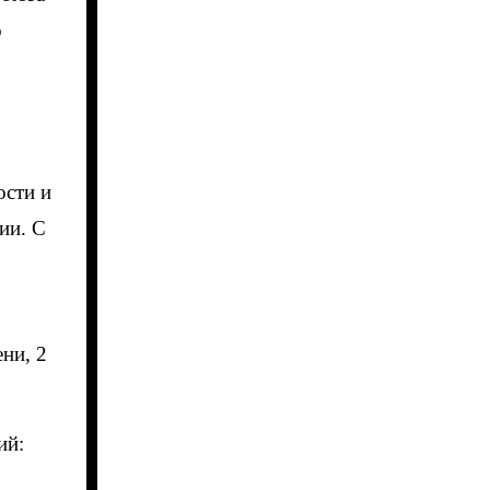
о
о
ости и
ии. С
ни, 2
ий: