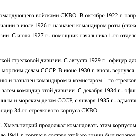
 командующего войсками СКВО. В октябре 1922 г. напр
ании в июле 1926 г. назначен командиром роты (стаж
изии. С июля 1927 г.- помощник начальника 1-го отдел
кой стрелковой дивизии. С августа 1929 г.- офицер дл
морским делам СССР. В июне 1930 г. вновь вернулся 
ю и назначен командиром и комиссаром 1-го стрелко
 затем командир этой дивизии. С декабря 1934 г.- офи
ным и морским делам СССР, с января 1935 г.- адъюта
андир 34-го стрелкового корпуса СКВО.
П. Хмельницкий продолжал командовать этим корпусом
ле 1941 г. корпус в составе этой же армии был перепо