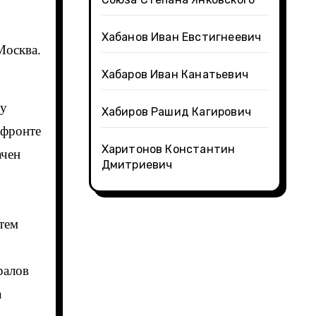
Хабанов Иван Евстигнеевич
Хабаров Иван Канатьевич
бу
Хабиров Рашид Кагирович
 фронте
Харитонов Константин
ачен
Дмитриевич
атем
ралов
а