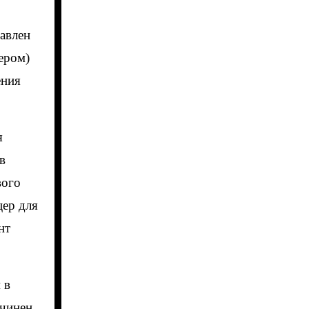
авлен
ером)
ения
я
в
вого
цер для
нт
 в
дчинен