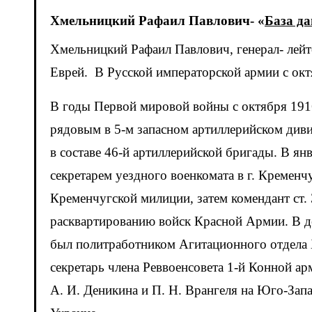
Хмельницкий Рафаил Павлович- «
База д
Хмельницкий Рафаил Павлович, генерал- лейтенант, родился 27.9.1898 г., г. Кременчуг- 9.1.1964 г., Москва.
Еврей. В Русской императорской армии с окт
В годы Первой мировой войны с октября 191
рядовым в 5-м запасном артиллерийском дивиз
в составе 46-й артиллерийской бригады. В ян
секретарем уездного военкомата в г. Кременч
Кременчугской милиции, затем комендант ст.
расквартированию войск Красной Армии. В дек
был политработником Агитационного отдела Х
секретарь члена Реввоенсовета 1-й Конной ар
А. И. Деникина и П. Н. Врангеля на Юго-Зап