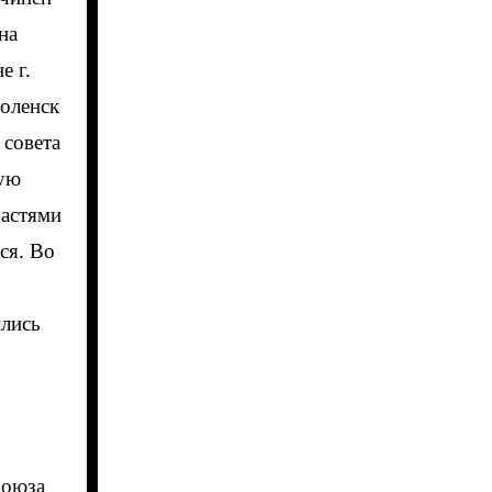
на
е г.
моленск
 совета
кую
частями
ся. Во
ились
Союза