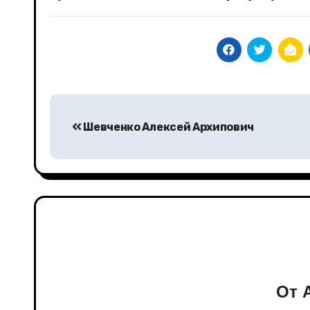
Навигация
Шевченко Алексей Архипович
по
записям
От