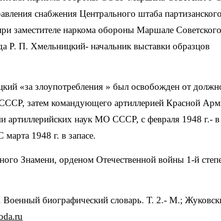
равления снабжения Центрального штаба партизанског
 при заместителе наркома обороны Маршале Советског
а Р. П. Хмельницкий- начальник выставки образцов
цкий «за злоупотребления » был освобожден от должн
 СССР, затем командующего артиллерией Красной Арм
и артиллерийских наук МО СССР, с февраля 1948 г.- в
арта 1948 г. в запасе.
ого Знамени, орденом Отечественной войны 1-й степе
 Военный биографический словарь. Т. 2.- М.; Жуковск
oda.ru