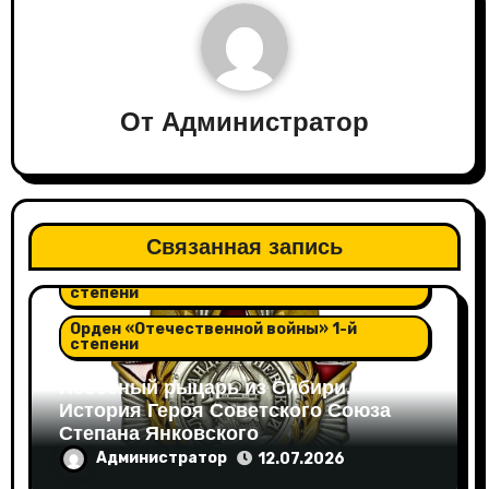
От
Администратор
Орден "Александра Невского"
Связанная запись
Орден "Отечественной войны" 2-й
степени
Орден «Отечественной войны» 1-й
степени
Небесный рыцарь из Сибири.
История Героя Советского Союза
Степана Янковского
Администратор
12.07.2026