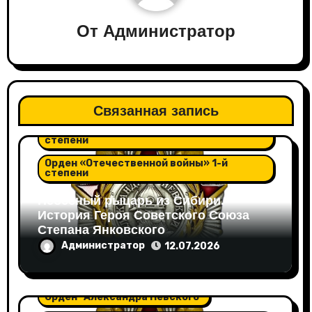
От
Администратор
Орден "Александра Невского"
Связанная запись
Орден "Отечественной войны" 2-й
степени
Орден «Отечественной войны» 1-й
степени
Небесный рыцарь из Сибири.
История Героя Советского Союза
Степана Янковского
Администратор
12.07.2026
Орден "Александра Невского"