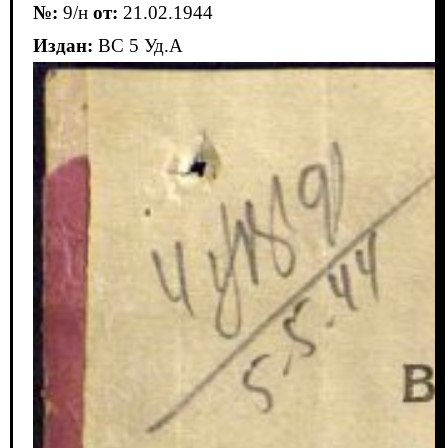
№:
9/н
от:
21.02.1944
Издан:
ВС 5 Уд.А