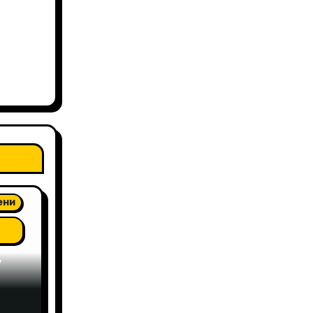
ени
у