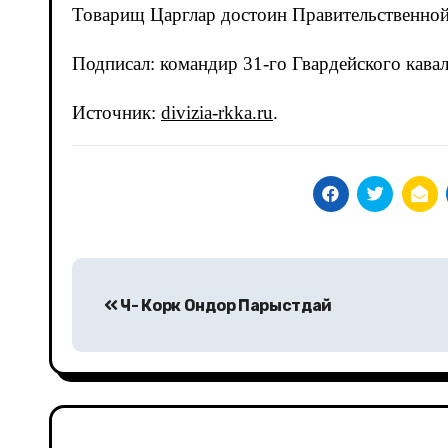
Товарищ Царглар достоин Правительственной
Подписал: командир 31-го Гвардейского кава
Источник:
divizia-rkka.ru
.
Навигация
Ч- Корк Ондор Парыстдай
по
записям