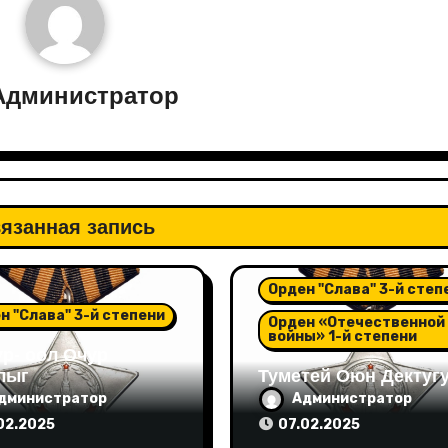
Администратор
язанная запись
Орден "Слава" 3-й степ
н "Слава" 3-й степени
Орден «Отечественной
войны» 1-й степени
ур- оол Очур
лыг
Туметей Оюн Дектуг
дминистратор
Администратор
02.2025
07.02.2025