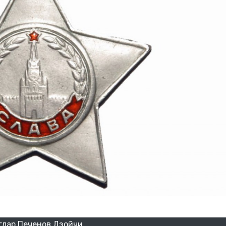
глар Печенов Дзойчи