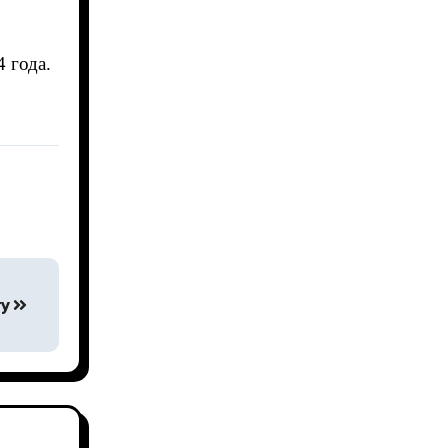
 года.
гу