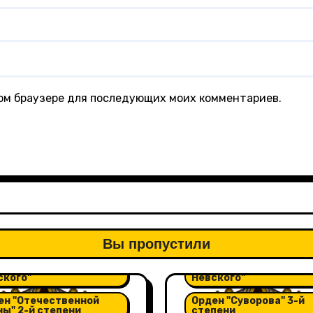
этом браузере для последующих моих комментариев.
Вы пропустили
ен "Александра
Орден "Александра
ского"
Невского"
ен "Отечественной
Орден "Суворова" 3-й
ны" 2-й степени
степени