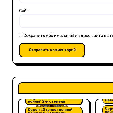
Сайт
Сохранить моё имя, email и адрес сайта в 
Орден "Александра
Невского"
Орд
Орден "Отечественной
Нев
войны" 2-й степени
Орд
Орден «Отечественной
вой