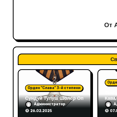
От
Св
Орде
Орден "Слава" 3-й степени
Тонг
Сундуй Тулуш Шолор Оп
Кава
Администратор
А
26.02.2025
07.