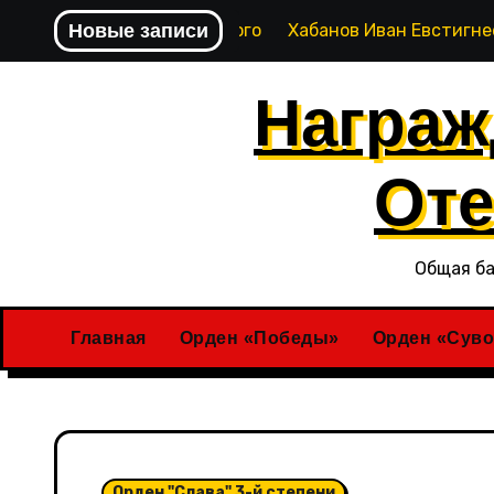
Перейти
за Степана Янковского
Новые записи
Хабанов Иван Евстигнеевич
к
содержимому
Награж
Оте
Общая ба
Главная
Орден «Победы»
Орден «Суво
Орден "Слава" 3-й степени