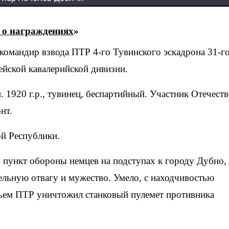
 о награждениях
»
ейской кавалерийской дивизии.
. 1920 г.р., тувинец, беспартийный. Участник Отечест
нт.
й Республики.
й пункт обороны немцев на подступах к городу Дубно, 
льную отвагу и мужество. Умело, с находчивостью
жьем ПТР уничтожил станковый пулемет противника